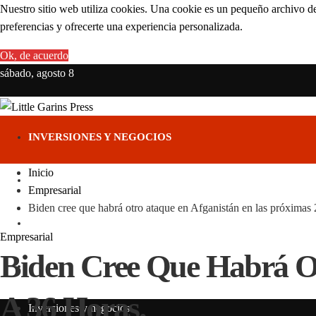
Nuestro sitio web utiliza cookies. Una cookie es un pequeño archivo de
preferencias y ofrecerte una experiencia personalizada.
Ok, de acuerdo
sábado, agosto 8
INVERSIONES Y NEGOCIOS
Inicio
CIENCIA Y TECNOLOGÍA
Empresarial
Biden cree que habrá otro ataque en Afganistán en las próximas 
RESPONSABILIDAD SOCIAL
Empresarial
Biden Cree Que Habrá Ot
CULTURA Y OCIO
A 36 Horas.
Inversiones y negocios