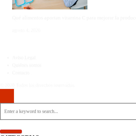
Qué alimentos aportan vitamina C para mejorar la produ
agosto 4, 2026
MAPA DEL SITIO
Aviso Legal
Quiénes somos
Contacto
© 2020 Todos los derechos reservados.