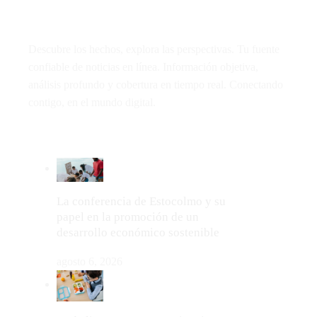
Descubre los hechos, explora las perspectivas. Tu fuente
confiable de noticias en línea. Información objetiva,
análisis profundo y cobertura en tiempo real. Conectando
contigo, en el mundo digital.
LO MÁS VIRAL
La conferencia de Estocolmo y su
papel en la promoción de un
desarrollo económico sostenible
agosto 6, 2026