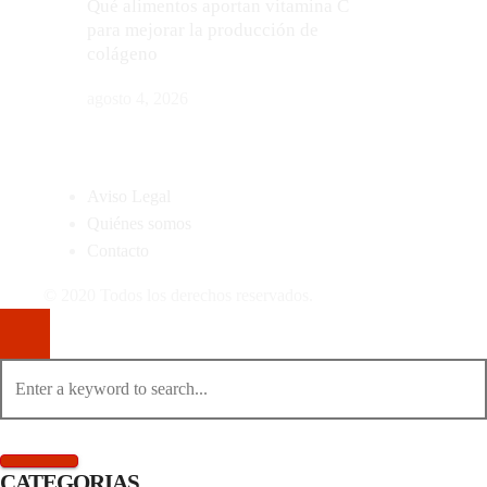
Qué alimentos aportan vitamina C
para mejorar la producción de
colágeno
agosto 4, 2026
MAPA DEL SITIO
Aviso Legal
Quiénes somos
Contacto
© 2020 Todos los derechos reservados.
CATEGORIAS