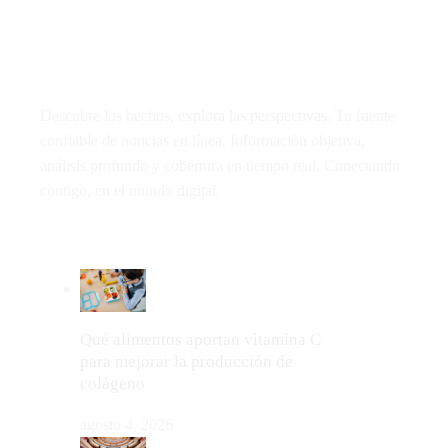
Descubre los hechos, explora las perspectivas. Tu fuente
confiable de noticias en línea. Información objetiva,
análisis profundo y cobertura en tiempo real. Conectando
contigo, en el mundo digital.
LO MÁS VIRAL
Qué alimentos aportan vitamina C
para mejorar la producción de
colágeno
agosto 4, 2026