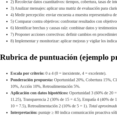
2) Recolectar datos cuantitativos: tiempos, cobertura, tasas de int
3) Analizar mensajes: aplicar una matriz de evaluación para clari
4) Medir percepción: enviar encuesta a muestra representativa de
5) Comparar contra objetivos: confrontar resultados con objetivos
6) Identificar brechas y causas raíz: combinar datos y testimonios
7) Proponer acciones correctivas: definir cambios en procedimien
8) Implementar y monitorizar: aplicar mejoras y vigilar los indica
Rubrica de puntuación (ejemplo pr
Escala por criterio:
0 a 4 (0 = inexistente, 4 = excelente).
Ponderación propuesta:
Oportunidad 20%, Cobertura 15%, Cla
10%, Acción 10%, Retroalimentación 5%.
Aplicación con datos hipotéticos:
Oportunidad 3 (60% de 20 = 
11.25), Transparencia 2 (30% de 15 = 4.5), Empatía 4 (40% de 1
10 = 7.5), Retroalimentación 2 (10% de 5 = 1).
Total aproximad
Interpretación:
puntaje ≥ 80 indica comunicación proactiva sóli