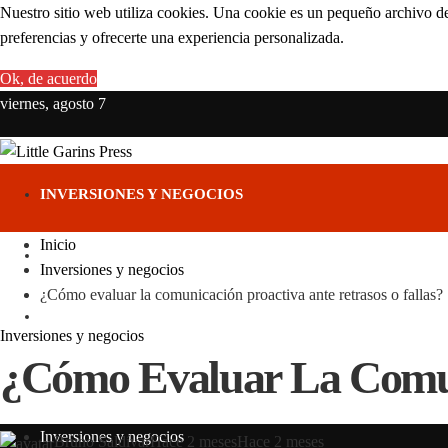
Nuestro sitio web utiliza cookies. Una cookie es un pequeño archivo de
preferencias y ofrecerte una experiencia personalizada.
Ok, de acuerdo
viernes, agosto 7
INVERSIONES Y NEGOCIOS
Inicio
CIENCIA Y TECNOLOGÍA
Inversiones y negocios
¿Cómo evaluar la comunicación proactiva ante retrasos o fallas?
RESPONSABILIDAD SOCIAL
Inversiones y negocios
¿Cómo Evaluar La Comuni
CULTURA Y OCIO
Inversiones y negocios
Bruno Saldívar
Hace 2 meses
Hace 2 meses