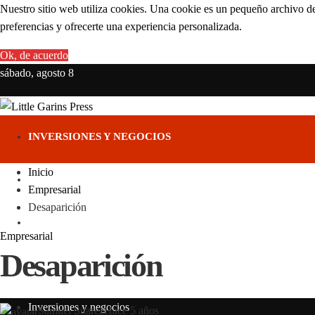
Nuestro sitio web utiliza cookies. Una cookie es un pequeño archivo de
preferencias y ofrecerte una experiencia personalizada.
Ok, de acuerdo
sábado, agosto 8
INVERSIONES Y NEGOCIOS
Inicio
CIENCIA Y TECNOLOGÍA
Empresarial
Desaparición
RESPONSABILIDAD SOCIAL
Empresarial
Desaparición
CULTURA Y OCIO
Inversiones y negocios
Samuel Suarez
Hace 5 años