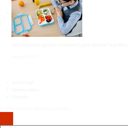
Qué alimentos aportan vitamina C para mejorar la produ
agosto 4, 2026
MAPA DEL SITIO
Aviso Legal
Quiénes somos
Contacto
© 2020 Todos los derechos reservados.