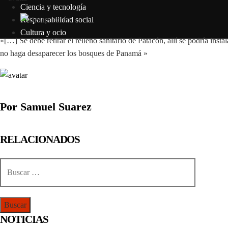
Ciencia y tecnología
Responsabilidad social
Cultura y ocio
«[…] Se debe retirar el relleno sanitario de Patacón, allí se podría insta
no haga desaparecer los bosques de Panamá »
Por Samuel Suarez
RELACIONADOS
Buscar:
NOTICIAS