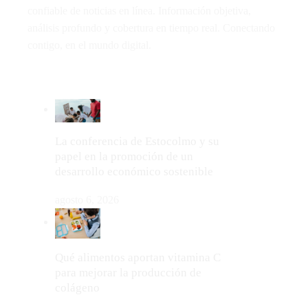
confiable de noticias en línea. Información objetiva,
análisis profundo y cobertura en tiempo real. Conectando
contigo, en el mundo digital.
LO MÁS VIRAL
La conferencia de Estocolmo y su
papel en la promoción de un
desarrollo económico sostenible
agosto 6, 2026
Qué alimentos aportan vitamina C
para mejorar la producción de
colágeno