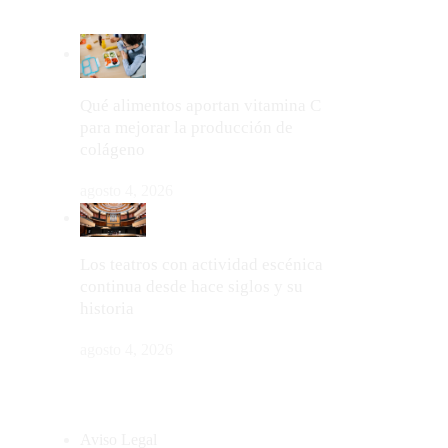
Qué alimentos aportan vitamina C
para mejorar la producción de
colágeno
agosto 4, 2026
Los teatros con actividad escénica
continua desde hace siglos y su
historia
agosto 4, 2026
MAPA DEL SITIO
Aviso Legal