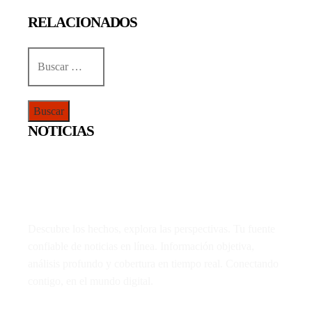
RELACIONADOS
Buscar:
NOTICIAS
Descubre los hechos, explora las perspectivas. Tu fuente
confiable de noticias en línea. Información objetiva,
análisis profundo y cobertura en tiempo real. Conectando
contigo, en el mundo digital.
LO MÁS VIRAL