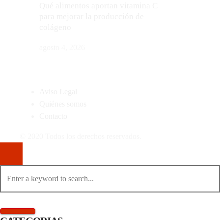
Qué alimentos aportan vitamina C
para mejorar la producción de
colágeno
agosto 4, 2026
MAPA DEL SITIO
Aviso Legal
Quiénes somos
Contacto
© 2020 Todos los derechos reservados.