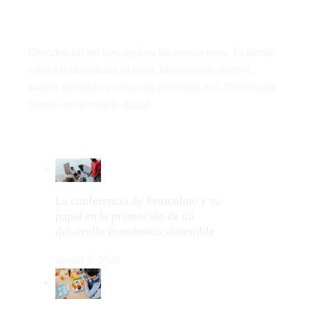
Descubre los hechos, explora las perspectivas. Tu fuente
confiable de noticias en línea. Información objetiva,
análisis profundo y cobertura en tiempo real. Conectando
contigo, en el mundo digital.
LO MÁS VIRAL
La conferencia de Estocolmo y su
papel en la promoción de un
desarrollo económico sostenible
agosto 6, 2026