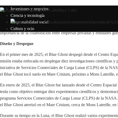
Inversiones y negocios
Samuel Suarez
Hace 1 año
Hace 1 año
Ciencia y tecnología
Responsabilidad social
Cultura y ocio
importancia de la colaboración entre empresas privadas y entidades gub
Diseño y Despegue
En el primer mes de 2025, el Blue Ghost despegó desde el Centro Esp
misión estaba enfocada en desplegar diez investigaciones científicas y p
iniciativa de Servicios Comerciales de Carga Lunar (CLPS) de la NASA
el Blue Ghost tocó suelo en Mare Crisium, próximo a Mons Latreille, en 
En enero de 2025, el Blue Ghost fue lanzado desde el Centro Espacia
tenía como objetivo entregar diez experimentos científicos y demostraci
programa Servicios Comerciales de Carga Lunar (CLPS) de la NASA. T
el Blue Ghost aterrizó en el Mare Crisium, cerca de Mons Latreille, en la
Durante su tiempo en la Luna, el Blue Ghost realizó varios experimentos