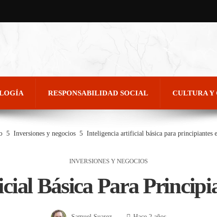
OLOGÍA
RESPONSABILIDAD SOCIAL
CULTURA Y
o
Inversiones y negocios
Inteligencia artificial básica para principiante
INVERSIONES Y NEGOCIOS
ificial Básica Para Princi
Samuel Suarez
Hace 2 años