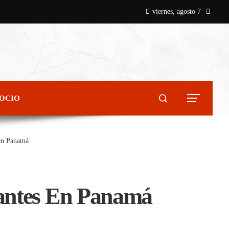
viernes, agosto 7
 OCIO
s en Panamá
piantes En Panamá