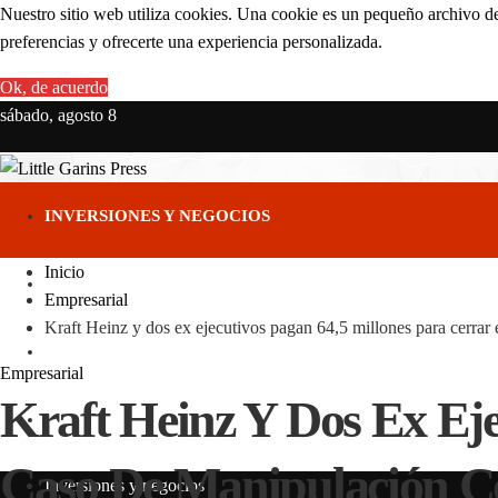
Nuestro sitio web utiliza cookies. Una cookie es un pequeño archivo de
preferencias y ofrecerte una experiencia personalizada.
Ok, de acuerdo
sábado, agosto 8
INVERSIONES Y NEGOCIOS
Inicio
CIENCIA Y TECNOLOGÍA
Empresarial
Kraft Heinz y dos ex ejecutivos pagan 64,5 millones para cerrar
RESPONSABILIDAD SOCIAL
Empresarial
Kraft Heinz Y Dos Ex Eje
CULTURA Y OCIO
Caso De Manipulación C
Inversiones y negocios