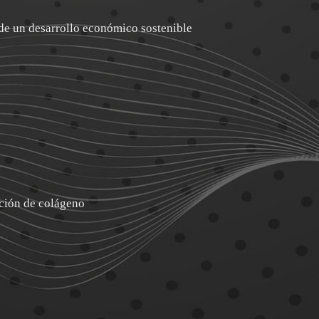
de un desarrollo económico sostenible
cción de colágeno