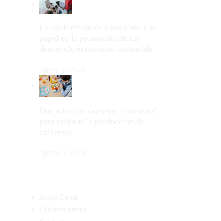
La conferencia de Estocolmo y su
papel en la promoción de un
desarrollo económico sostenible
agosto 6, 2026
Qué alimentos aportan vitamina C
para mejorar la producción de
colágeno
agosto 4, 2026
MAPA DEL SITIO
Aviso Legal
Quiénes somos