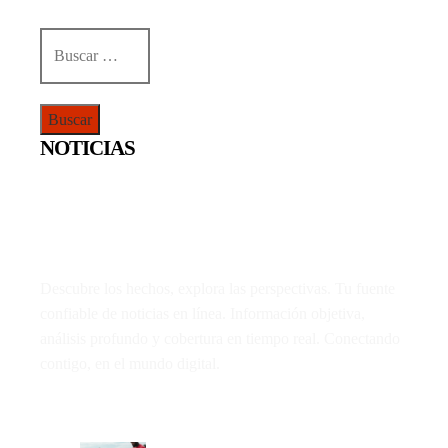
Buscar:
NOTICIAS
Descubre los hechos, explora las perspectivas. Tu fuente
confiable de noticias en línea. Información objetiva,
análisis profundo y cobertura en tiempo real. Conectando
contigo, en el mundo digital.
LO MÁS VIRAL