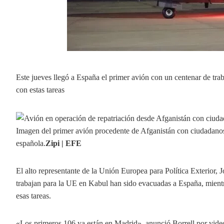
Este jueves llegó a España el primer avión con un centenar de tr
con estas tareas
Imagen del primer avión procedente de Afganistán con ciudadanos 
española.
Zipi | EFE
El alto representante de la Unión Europea para Política Exterior, 
trabajan para la UE en Kabul han sido evacuadas a España, mientr
esas tareas.
«Los primeros 106 ya están en Madrid», anunció Borrell por video