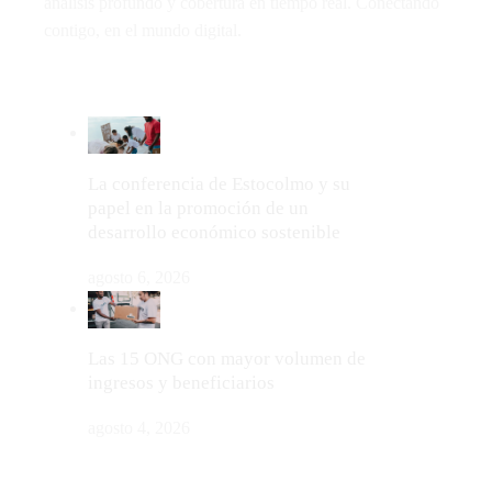
análisis profundo y cobertura en tiempo real. Conectando
contigo, en el mundo digital.
LO MÁS VIRAL
La conferencia de Estocolmo y su
papel en la promoción de un
desarrollo económico sostenible
agosto 6, 2026
Las 15 ONG con mayor volumen de
ingresos y beneficiarios
agosto 4, 2026
MAPA DEL SITIO