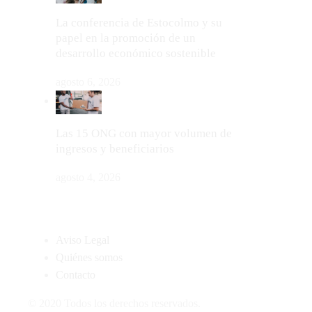
La conferencia de Estocolmo y su
papel en la promoción de un
desarrollo económico sostenible
agosto 6, 2026
Las 15 ONG con mayor volumen de
ingresos y beneficiarios
agosto 4, 2026
MAPA DEL SITIO
Aviso Legal
Quiénes somos
Contacto
© 2020 Todos los derechos reservados.