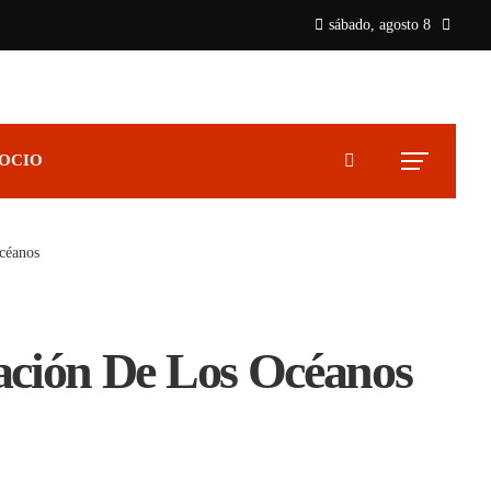
sábado, agosto 8
 OCIO
océanos
ción De Los Océanos