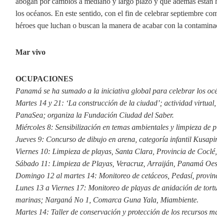
abogan por cambios a mediano y largo plazo y que además están h
los océanos. En este sentido, con el fin de celebrar septiembre c
héroes que luchan o buscan la manera de acabar con la contamina
Mar vivo
OCUPACIONES
Panamá se ha sumado a la iniciativa global para celebrar los o
Martes 14 y 21: ‘La construcción de la ciudad’; actividad virtua
PanaSea; organiza la Fundación Ciudad del Saber.
Miércoles 8: Sensibilización en temas ambientales y limpieza d
Jueves 9: Concurso de dibujo en arena, categoría infantil Kusa
Viernes 10: Limpieza de playas, Santa Clara, Provincia de Coclé
Sábado 11: Limpieza de Playas, Veracruz, Arraiján, Panamá Oes
Domingo 12 al martes 14: Monitoreo de cetáceos, Pedasí, provin
Lunes 13 a Viernes 17: Monitoreo de playas de anidación de tort
marinas; Narganá No 1, Comarca Guna Yala, Miambiente.
Martes 14: Taller de conservación y protección de los recursos 