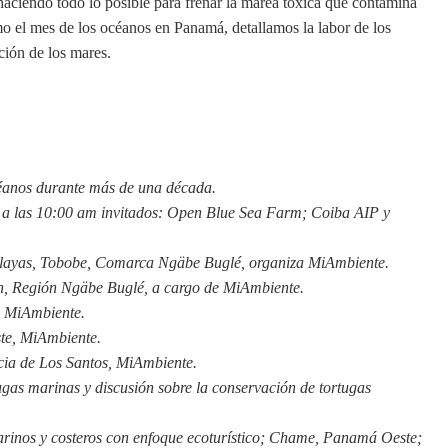
aciendo todo lo posible para frenar la marea tóxica que contamina
omo el mes de los océanos en Panamá, detallamos la labor de los
ción de los mares.
céanos durante más de una década.
l, a las 10:00 am invitados: Open Blue Sea Farm; Coiba AIP y
e playas, Tobobe, Comarca Ngäbe Buglé, organiza MiAmbiente.
pin, Región Ngäbe Buglé, a cargo de MiAmbiente.
, MiAmbiente.
te, MiAmbiente.
cia de Los Santos, MiAmbiente.
ugas marinas y discusión sobre la conservación de tortugas
marinos y costeros con enfoque ecoturístico; Chame, Panamá Oeste;