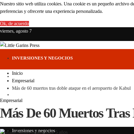
Nuestro sitio web utiliza cookies. Una cookie es un pequeño archivo de
preferencias y ofrecerte una experiencia personalizada.
Ok, de acuerdo
viernes, agosto 7
INVERSIONES Y NEGOCIOS
Inicio
CIENCIA Y TECNOLOGÍA
Empresarial
Más de 60 muertos tras doble ataque en el aeropuerto de Kabul
RESPONSABILIDAD SOCIAL
Empresarial
Más De 60 Muertos Tras 
CULTURA Y OCIO
Inversiones y negocios
Samuel Suarez
Hace 5 años