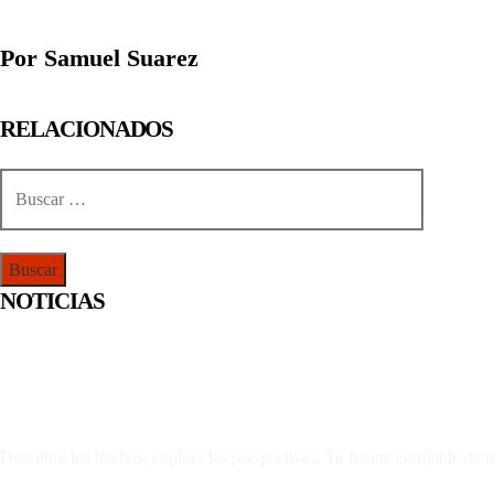
Por Samuel Suarez
RELACIONADOS
Buscar:
NOTICIAS
Descubre los hechos, explora las perspectivas. Tu fuente confiable de n