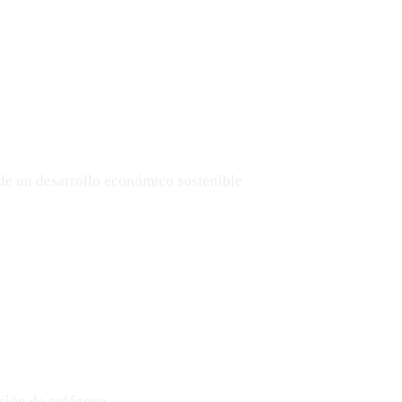
de un desarrollo económico sostenible
cción de colágeno