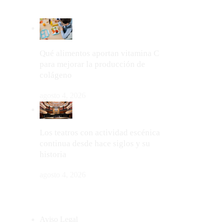
LO MÁS VIRAL
Qué alimentos aportan vitamina C
para mejorar la producción de
colágeno
agosto 4, 2026
Los teatros con actividad escénica
continua desde hace siglos y su
historia
agosto 4, 2026
MAPA DEL SITIO
Aviso Legal