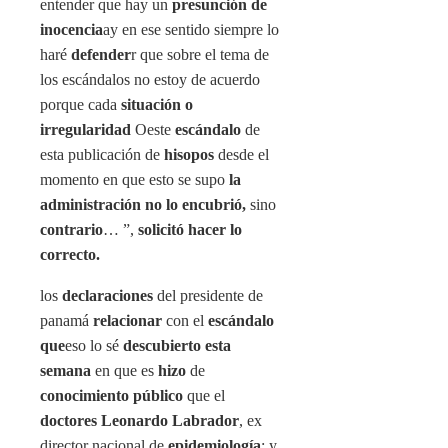
entender que hay un
presunción de
inocencia
ay en ese sentido siempre lo
haré
defender
r que sobre el tema de
los escándalos no estoy de acuerdo
porque cada
situación o
irregularidad
Oeste
escándalo
de
esta publicación de
hisopos
desde el
momento en que esto se supo
la
administración no lo encubrió,
sino
contrario
… ”,
solicitó hacer lo
correcto.
los
declaraciones
del presidente de
panamá
relacionar
con el
escándalo
que
eso lo sé
descubierto esta
semana
en que es
hizo
de
conocimiento público
que el
doctores Leonardo Labrador
, ex
director nacional de
epidemiología
; y