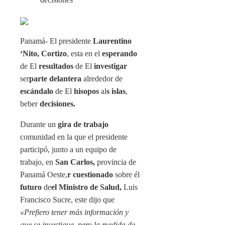
Panamá- El presidente
Laurentino
‘Nito, Cortizo
, esta en el
esperando
de El
resultados
de El
investigar
ser
parte delantera
alrededor de
escándalo
de El
hisopos
al
s islas
,
beber
decisiones.
Durante un
gira de trabajo
comunidad en la que el presidente
participó, junto a un equipo de
trabajo, en
San Carlos,
provincia de
Panamá Oeste,
r cuestionado
sobre él
futuro
de
el Ministro de Salud,
Luis
Francisco Sucre, este dijo que
«Prefiero tener más información y
que se investigue, pero la medida de