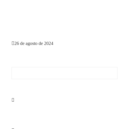
Saltar
26 de agosto de 2024
al
contenido