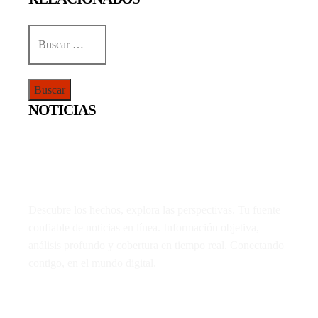
Buscar:
NOTICIAS
Descubre los hechos, explora las perspectivas. Tu fuente
confiable de noticias en línea. Información objetiva,
análisis profundo y cobertura en tiempo real. Conectando
contigo, en el mundo digital.
LO MÁS VIRAL