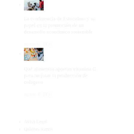
La conferencia de Estocolmo y su
papel en la promoción de un
desarrollo económico sostenible
agosto 6, 2026
Qué alimentos aportan vitamina C
para mejorar la producción de
colágeno
agosto 4, 2026
MAPA DEL SITIO
Aviso Legal
Quiénes somos