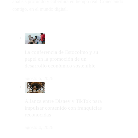
análisis profundo y cobertura en tiempo real. Conectando
contigo, en el mundo digital.
LO MÁS VIRAL
La conferencia de Estocolmo y su
papel en la promoción de un
desarrollo económico sostenible
agosto 6, 2026
Alianza entre Disney y TikTok para
impulsar contenido con franquicias
reconocidas
agosto 4, 2026