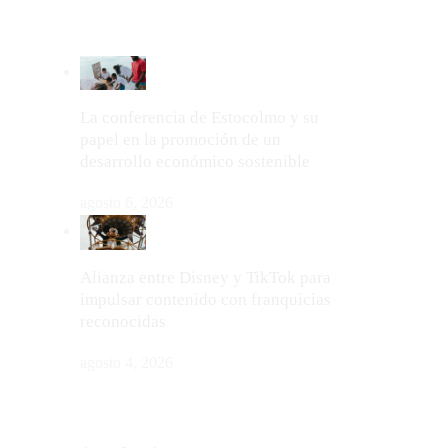
LO MÁS VIRAL
La conferencia de Estocolmo y su
papel en la promoción de un
desarrollo económico sostenible
agosto 6, 2026
Alianza entre Disney y TikTok para
impulsar contenido con franquicias
reconocidas
agosto 4, 2026
MAPA DEL SITIO