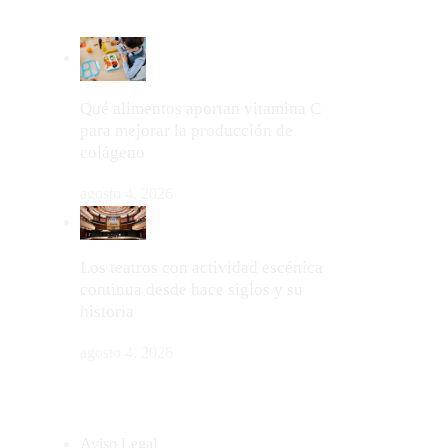
LO MÁS VIRAL
Qué alimentos aportan vitamina C
para mejorar la producción de
colágeno
agosto 4, 2026
Los teatros con actividad escénica
continua desde hace siglos y su
historia
agosto 4, 2026
MAPA DEL SITIO
Aviso Legal