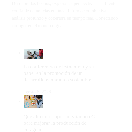
Descubre los hechos, explora las perspectivas. Tu fuente
confiable de noticias en línea. Información objetiva,
análisis profundo y cobertura en tiempo real. Conectando
contigo, en el mundo digital.
LO MÁS VIRAL
La conferencia de Estocolmo y su
papel en la promoción de un
desarrollo económico sostenible
agosto 6, 2026
Qué alimentos aportan vitamina C
para mejorar la producción de
colágeno