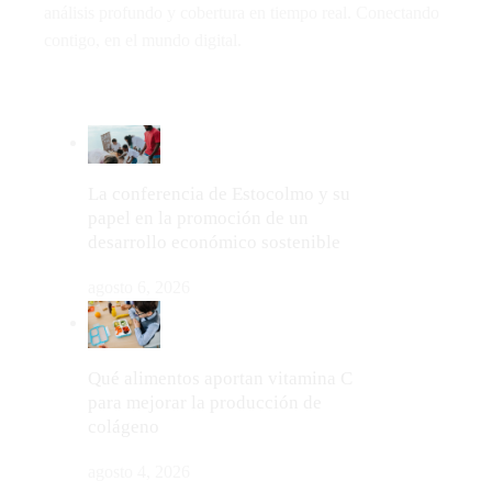
análisis profundo y cobertura en tiempo real. Conectando
contigo, en el mundo digital.
LO MÁS VIRAL
La conferencia de Estocolmo y su
papel en la promoción de un
desarrollo económico sostenible
agosto 6, 2026
Qué alimentos aportan vitamina C
para mejorar la producción de
colágeno
agosto 4, 2026