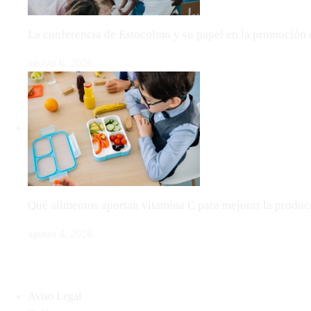
La conferencia de Estocolmo y su papel en la promoción 
agosto 6, 2026
Qué alimentos aportan vitamina C para mejorar la produ
agosto 4, 2026
MAPA DEL SITIO
Aviso Legal