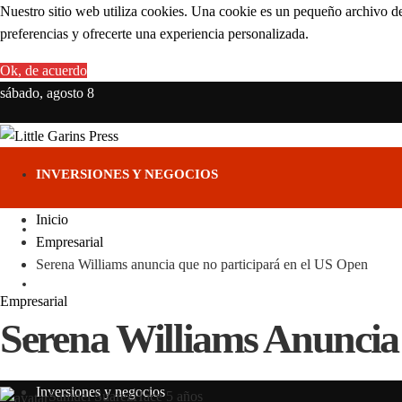
Nuestro sitio web utiliza cookies. Una cookie es un pequeño archivo de
preferencias y ofrecerte una experiencia personalizada.
Ok, de acuerdo
sábado, agosto 8
INVERSIONES Y NEGOCIOS
Inicio
CIENCIA Y TECNOLOGÍA
Empresarial
Serena Williams anuncia que no participará en el US Open
RESPONSABILIDAD SOCIAL
Empresarial
Serena Williams Anuncia
CULTURA Y OCIO
Inversiones y negocios
Samuel Suarez
Hace 5 años