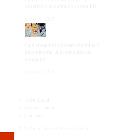
desarrollo económico sostenible
agosto 6, 2026
Qué alimentos aportan vitamina C
para mejorar la producción de
colágeno
agosto 4, 2026
MAPA DEL SITIO
Aviso Legal
Quiénes somos
Contacto
© 2020 Todos los derechos reservados.