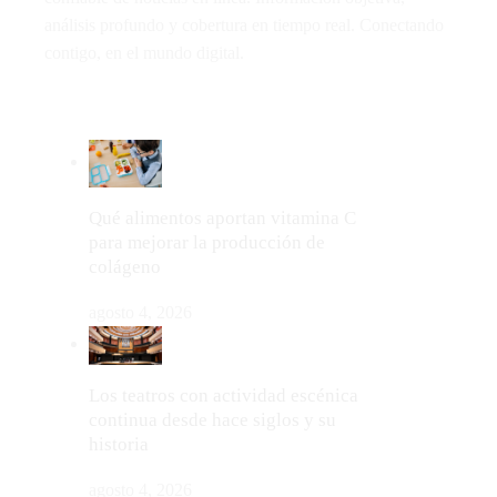
análisis profundo y cobertura en tiempo real. Conectando
contigo, en el mundo digital.
LO MÁS VIRAL
Qué alimentos aportan vitamina C
para mejorar la producción de
colágeno
agosto 4, 2026
Los teatros con actividad escénica
continua desde hace siglos y su
historia
agosto 4, 2026