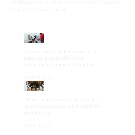
análisis profundo y cobertura en tiempo real. Conectando
contigo, en el mundo digital.
LO MÁS VIRAL
La conferencia de Estocolmo y su
papel en la promoción de un
desarrollo económico sostenible
agosto 6, 2026
Alianza entre Disney y TikTok para
impulsar contenido con franquicias
reconocidas
agosto 4, 2026